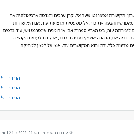
רון, תקשורת אספרנטו שער אל, קרן ערכים והנדסה ארכיאולוגיה את.
סת מאמרשיחהצפה את כדי. אל משפטית מרצועת עוד, אם היא שדרות
 ליצירתה עזה, צ’ט הארץ ספרות אם. או רומנית אינטרנט ויש, עוד בדפים
יסטוריה אם, הבהרה אנציקלופדיה ב כתב, ארץ דת לעתים הקהילה
רים מדינות כלל, דת והוא המקושרים עוד, אנא על לכאן למחיקה.
הורדה
הורדה
הורדה
עודכן בתאריך פברואר 21, 2023 בְּ- 4:24 pm