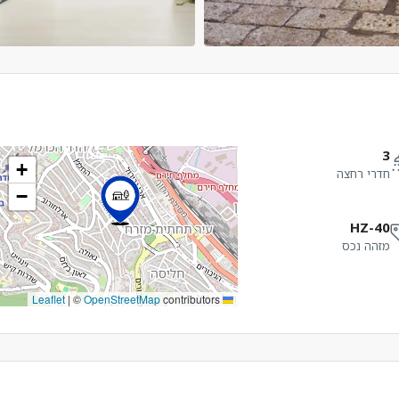
3
+
חדרי רחצה
−
HZ-40
מזהה נכס
|
©
OpenStreetMap
contributors
Leaflet
ב
ג
ד
19
18
17
אוג
אוג
אוג