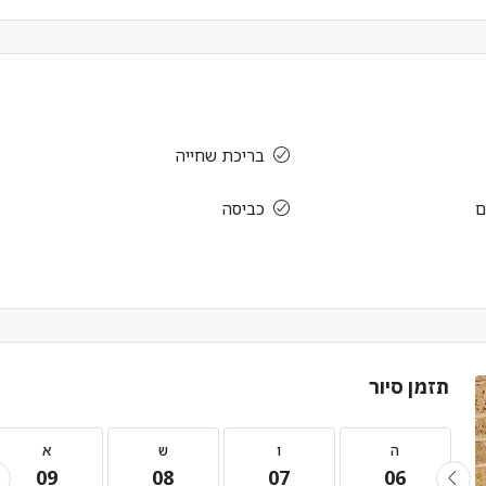
בריכת שחייה
ם
כביסה
תזמן סיור
ה
ו
ש
א
09
08
07
06