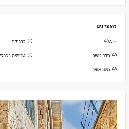
מאפיינים
WiFi
ברביקיו
חדר כושר
טלוויזיה בכבלי
מיזוג אוויר
ב
ג
ד
ה
20
19
18
17