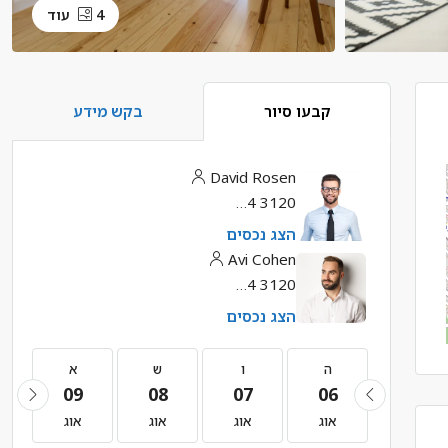
4 עוד
קבעו סיור
בקש מידע
David Rosen
(987) 654 3120
הצג נכסים
Avi Cohen
(987) 654 3120
הצג נכסים
ה
ה
ו
ש
א
09
08
07
06
20
אוג
אוג
אוג
אוג
אוג