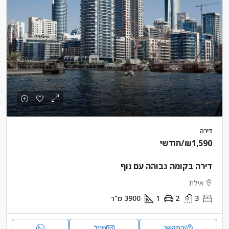
דירה
₪1,590
/חודשי
דירה בקומה גבוהה עם נוף
אילת
3
2
1
3900
מ"ר
התקשר
מייל