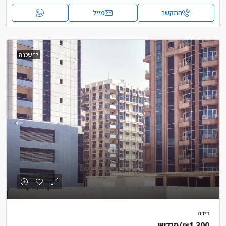
התקשר
מייל
להשכרה
דירה
₪1,300
/חודשי