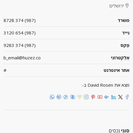
ירושלים
משרד
(987) 374 8728
נייד
(987) 654 3120
פַקס
(987) 374 9283
אֶלֶקטרוֹנִי
b_email@huzez.co
אתר אינטרנט
#
מצא את David Rosen ב-:
סוגי
נכסים