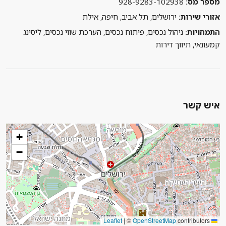
מספר מס:
928-9283-102938
אזורי שירות:
ירושלים, תל אביב, חיפה, אילת
התמחויות:
ניהול נכסים, פיתוח נכסים, הערכת שווי נכסים, ליסינג
קמעונאי, תיווך דירות
איש קשר
+
−
|
©
OpenStreetMap
contributors
Leaflet