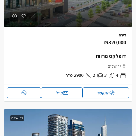
דירה
₪320,000
דופלקס מרווח
ירושלים
4
3
2
2900
מ"ר
התקשר
מייל
להשכרה