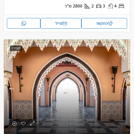
4
3
2
2800
מ"ר
התקשר
מייל
למכירה