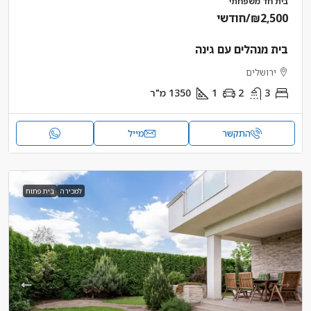
בית חד משפחתי
₪2,500
/חודשי
בית מנהלים עם גינה
ירושלים
3
2
1
1350
מ"ר
התקשר
מייל
למכירה
בית פתוח