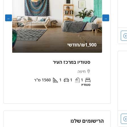
₪1,900
/חודשי
000
ם טרסה
סטודיו במרכז העיר
חיפה
1
1
1
1560
מ"ר
סטודיו
הרישומים שלנו