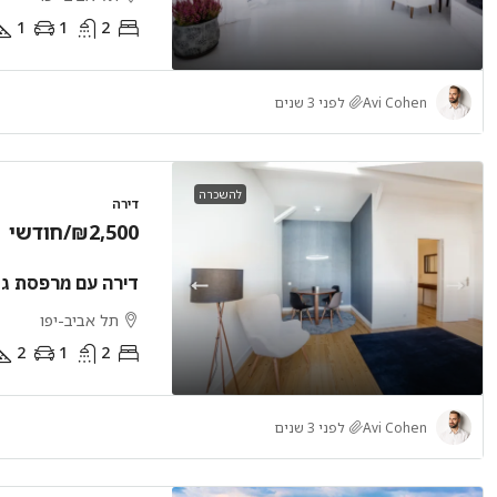
1
1
2
Avi Cohen
לפני 3 שנים
להשכרה
דירה
₪2,500
/חודשי
דירה עם מרפסת גג
תל אביב-יפו
2
1
2
Avi Cohen
לפני 3 שנים