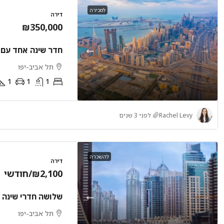
למכירה
דירה
₪350,000
חדר שינה אחד עם
תל אביב-יפו
1
1
1
Rachel Levy
לפני 3 שנים
להשכרה
דירה
₪2,100
/חודשי
שלושה חדרי שינה 
תל אביב-יפו