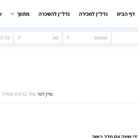
דף הבית
נדל״ן למכירה
נדל״ן להשכרה
מתווך
ע
סטטוס
סוג
כל הע
מיין לפי:
סדר ברירת מחדל
רי שינה עם חדר כושר