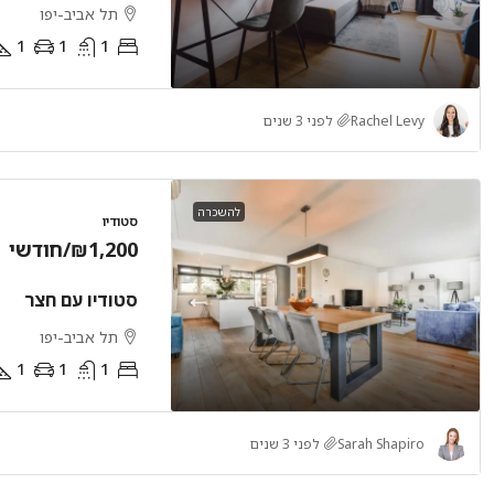
תל אביב-יפו
1
1
1
Rachel Levy
לפני 3 שנים
להשכרה
סטודיו
₪1,200
/חודשי
סטודיו עם חצר
תל אביב-יפו
1
1
1
Sarah Shapiro
לפני 3 שנים