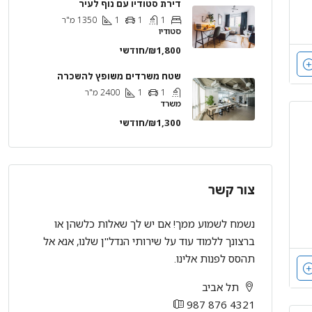
דירת סטודיו עם נוף לעיר
1
1
1
1350
מ"ר
סטודיו
₪1,800/חודשי
שטח משרדים משופץ להשכרה
1
1
2400
מ"ר
משרד
₪1,300/חודשי
צור קשר
נשמח לשמוע ממך! אם יש לך שאלות כלשהן או
ברצונך ללמוד עוד על שירותי הנדל"ן שלנו, אנא אל
תהסס לפנות אלינו.
תל אביב
987 876 4321