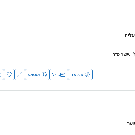
עלית
1200
מ"ר
התקשר
מייל
ווטסאפ
וער