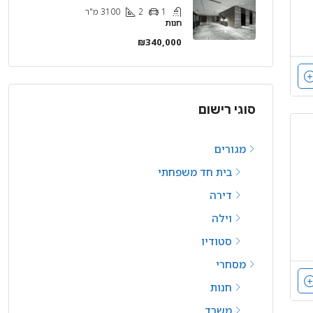
1
2
3100
מ"ר
חנות
₪340,000
סוגי רישום
מגורים
בית חד משפחתי
דירה
וילה
סטודיו
מסחרי
חנות
משרד