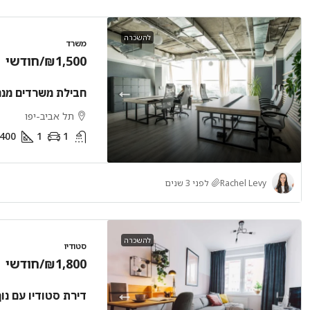
להשכרה
משרד
₪1,500
/חודשי
חבילת משרדים מנ
תל אביב-יפו
400
1
1
Rachel Levy
לפני 3 שנים
להשכרה
סטודיו
₪1,800
/חודשי
דירת סטודיו עם נוף