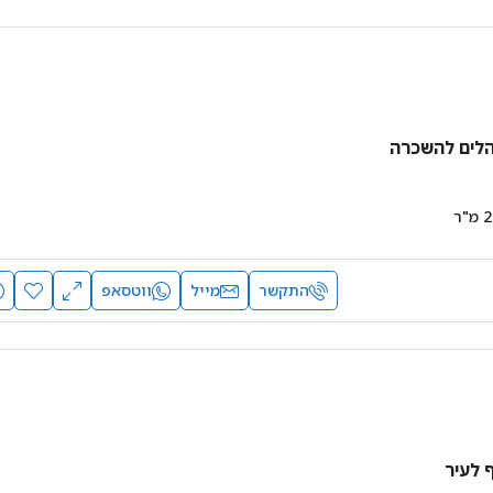
הלים להשכרה
2
מ"ר
התקשר
מייל
ווטסאפ
 לעיר