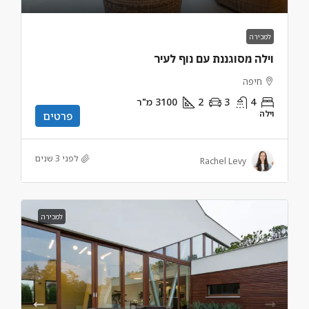
למכירה
וילה מסוגננת עם נוף לעיר
חיפה
4
3
2
3100
מ"ר
וילה
פרטים
לפני 3 שנים
Rachel Levy
למכירה