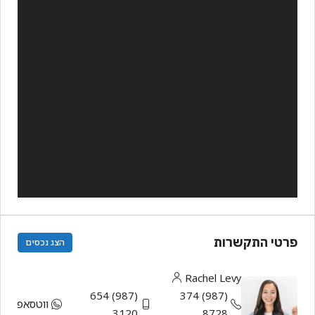
פרטי התקשרות
הצג נכסים
Rachel Levy
(987) 654
(987) 374
ווטסאפ
3120
8728