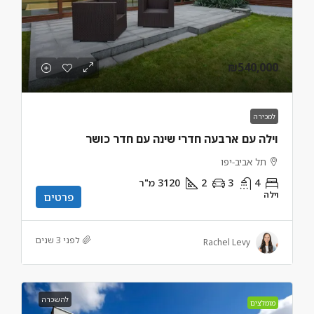
₪540,000
למכירה
וילה עם ארבעה חדרי שינה עם חדר כושר
תל אביב-יפו
4
3
2
3120
מ"ר
וילה
פרטים
לפני 3 שנים
Rachel Levy
להשכרה
מומלצים