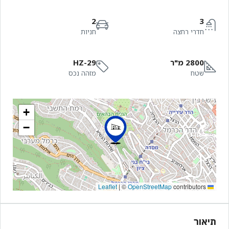
2
3
חדרי רחצה
חניות
2800 מ"ר
HZ-29
שטח
מזהה נכס
+
−
|
©
OpenStreetMap
contributors
Leaflet
תיאור