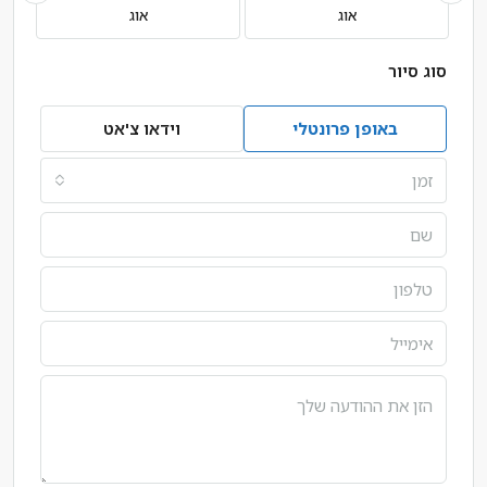
אוג
אוג
סוג סיור
באופן פרונטלי
וידאו צ'אט
זמן